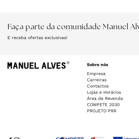
e
o
e
o
s
r
s
r
a
m
a
m
l
a
l
a
Faça parte da comunidade Manuel Al
d
l
d
l
E receba ofertas exclusivas!
o
o
Sobre nós
Empresa
Carreiras
Contactos
Lojas e Horários
Área de Revenda
COMPETE 2030
PROJETO PRR