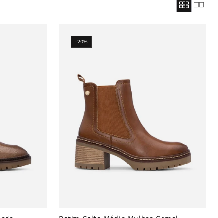
-20%
Bege
Botim Salto Médio Mulher Camel