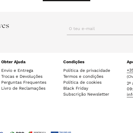
e
o
s
r
a
m
l
a
ves
O teu e-mail
d
l
o
Obter Ajuda
Condições
Apo
+3
Envio e Entrega
Política de privacidade
Trocas e Devoluções
Termos e condições
(Ch
Perguntas Frequentes
Política de cookies
2ª 
Livro de Reclamações
Black Friday
09:
Subscrição Newsletter
in