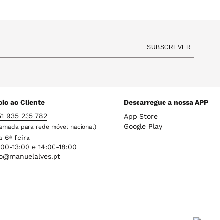
e
o
s
r
a
m
l
a
SUBSCREVER
d
l
o
io ao Cliente
Descarregue a nossa APP
51 935 235 782
App Store
Google Play
amada para rede móvel nacional)
a 6ª feira
00-13:00 e 14:00-18:00
fo@manuelalves.pt