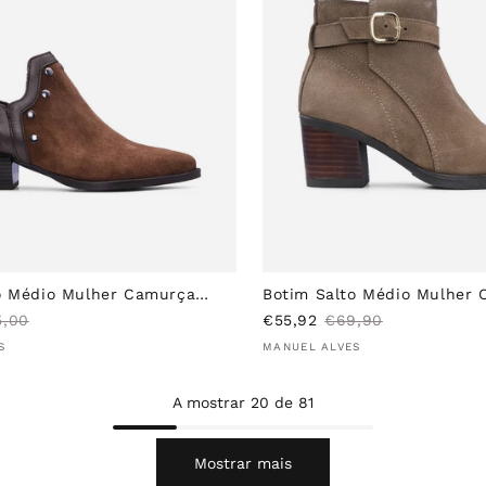
l
a
d
l
o
o Médio Mulher Camurça
Botim Salto Médio Mulher
Taupe
P
P
5,00
€55,92
€69,90
Fornecedor:
r
r
36
37
38
39
40
35
36
37
38
3
S
MANUEL ALVES
e
e
ç
ç
A mostrar
20
de
81
o
o
d
n
Mostrar mais