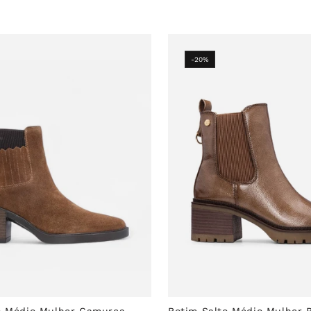
-20%
o Médio Mulher Camurça
Botim Salto Médio Mulher 