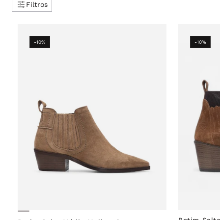
Filtros
-10%
-10%
Botim Salt