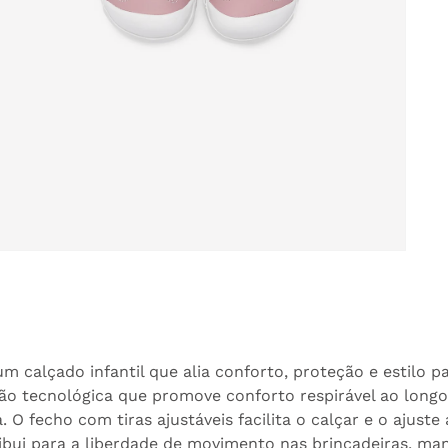
brir
onteúdo
ultimédia
em
odal
um calçado infantil que alia conforto, proteção e estilo
ão tecnológica que promove conforto respirável ao longo
. O fecho com tiras ajustáveis facilita o calçar e o ajus
ribui para a liberdade de movimento nas brincadeiras, ma