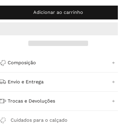
ou
indisponível
Adicionar ao carrinho
Composição
Envio e Entrega
Trocas e Devoluções
Cuidados para o calçado