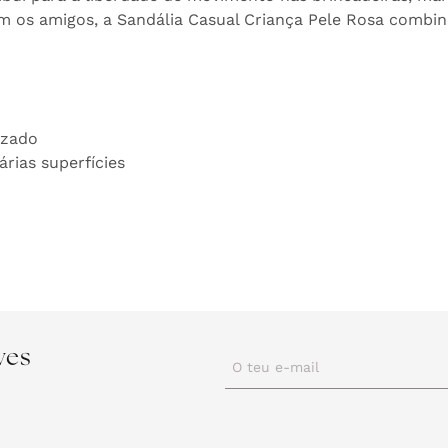
m os amigos, a Sandália Casual Criança Pele Rosa combin
izado
rias superfícies
ves
O teu e-mail