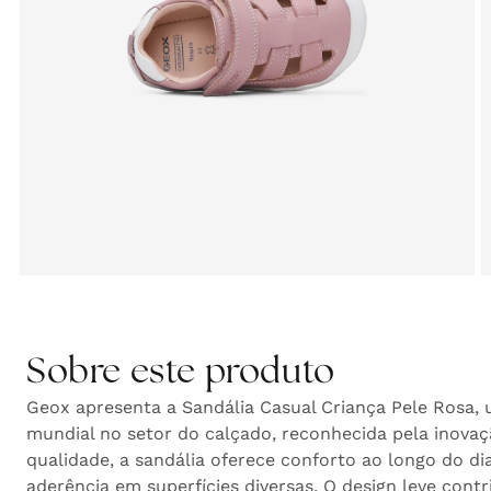
Abrir
A
conteúdo
c
multimédia
m
5
6
em
Sobre este produto
modal
m
Geox apresenta a Sandália Casual Criança Pele Rosa, 
mundial no setor do calçado, reconhecida pela inovaç
qualidade, a sandália oferece conforto ao longo do dia
aderência em superfícies diversas. O design leve cont