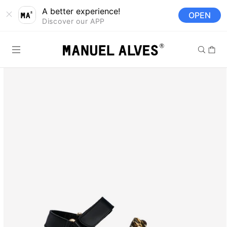
Saltar para o
A better experience!
OPEN
conteúdo
Discover our APP
Carrinh
Saltar para a
informação
do produto