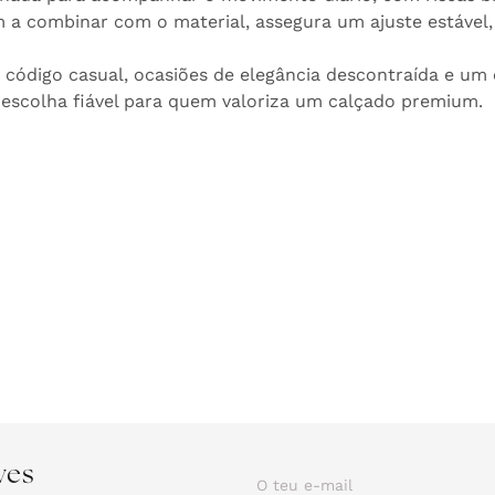
om a combinar com o material, assegura um ajuste estáve
código casual, ocasiões de elegância descontraída e um e
a escolha fiável para quem valoriza um calçado premium.
ves
O teu e-mail