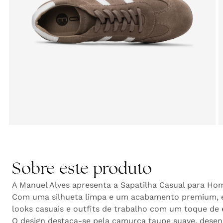
Abrir
A
conteúdo
c
multimédia
m
5
6
em
Sobre este produto
modal
m
A Manuel Alves apresenta a Sapatilha Casual para H
Com uma silhueta limpa e um acabamento premium, est
looks casuais e outfits de trabalho com um toque de 
O design destaca-se pela camurça taupe suave, desen