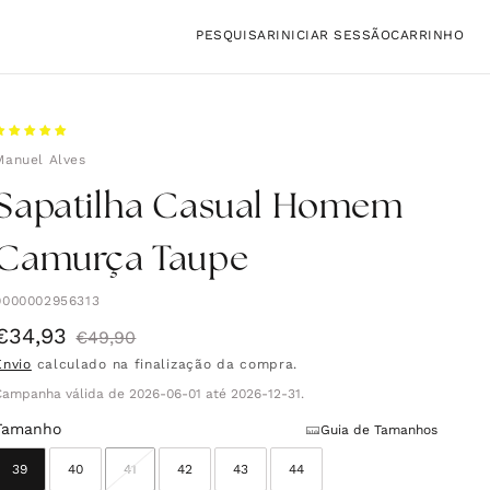
Iniciar
Carrinho
PESQUISAR
INICIAR SESSÃO
CARRINHO
sessão
Manuel Alves
Sapatilha Casual Homem
Camurça Taupe
9000002956313
€34,93
Preço
Preço
€49,90
Envio
calculado na finalização da compra.
de
normal
Campanha válida de 2026-06-01 até 2026-12-31.
saldo
Tamanho
Guia de Tamanhos
39
40
41
42
43
44
Variante