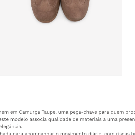
brir
onteúdo
ultimédia
em
odal
omem em Camurça Taupe, uma peça-chave para quem procu
e modelo associa qualidade de materiais a uma presença
elegância.
hada para acompanhar o movimento diário, com riscas b