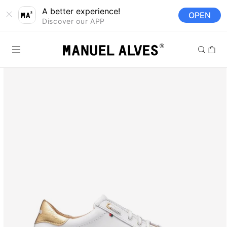
Saltar para o
A better experience!
OPEN
conteúdo
Discover our APP
Carrinh
Saltar para a
informação
do produto