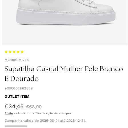
Manuel Alves
Sapatilha Casual Mulher Pele Branco
E Dourado
9000002862829
OUTLET ITEM
€34,45
Preço
Preço
€68,90
Envio
calculado na finalização da compra.
de
normal
Campanha válida de 2026-06-01 até 2026-12-31.
saldo