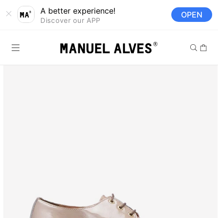
Saltar para o
A better experience!
OPEN
conteúdo
Discover our APP
Carrinh
Saltar para a
informação
do produto