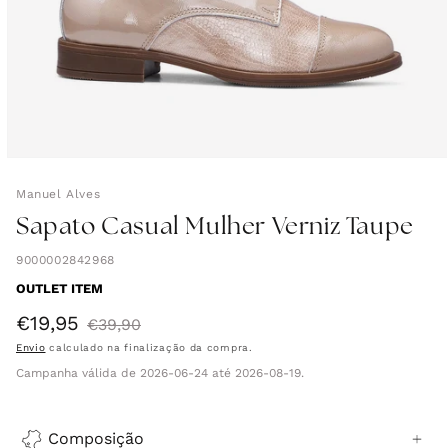
Manuel Alves
Sapato Casual Mulher Verniz Taupe
9000002842968
OUTLET ITEM
€19,95
Preço
Preço
€39,90
Envio
calculado na finalização da compra.
de
normal
Campanha válida de 2026-06-24 até 2026-08-19.
saldo
Composição