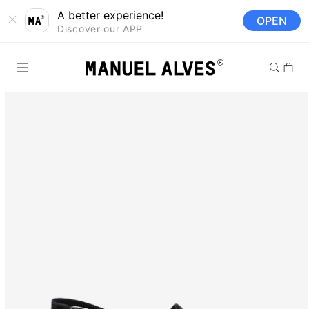
Saltar para o
A better experience!
OPEN
conteúdo
Discover our APP
Carrinh
Saltar para a
informação
do produto