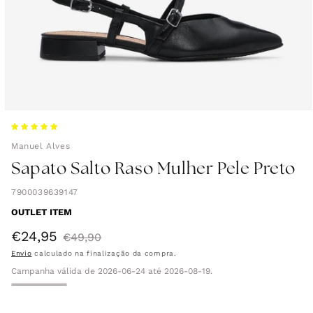
Manuel Alves
Sapato Salto Raso Mulher Pele Preto
7900039639147
OUTLET ITEM
€24,95
Preço
Preço
€49,90
Envio
calculado na finalização da compra.
de
normal
Campanha válida de 2026-06-24 até 2026-08-19.
saldo