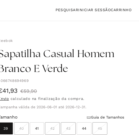
Iniciar
Carrinho
PESQUISAR
INICIAR SESSÃO
CARRINHO
sessão
Reebok
Sapatilha Casual Homem
Branco E Verde
4066748694969
€41,93
Preço
Preço
€59,90
Envio
calculado na finalização da compra.
de
normal
Campanha válida de 2026-06-01 até 2026-12-31.
saldo
Tamanho
Guia de Tamanhos
39
40
41
42
43
44
45
Variante
Variante
Variante
Variante
esgotada
esgotada
esgotada
esgotada