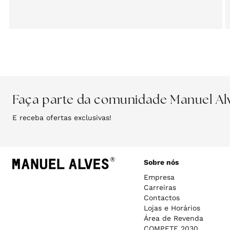
Abrir
A
conteúdo
c
multimédia
m
3
4
em
modal
m
Faça parte da comunidade Manuel Al
E receba ofertas exclusivas!
Sobre nós
Empresa
Carreiras
Contactos
Lojas e Horários
Área de Revenda
COMPETE 2030