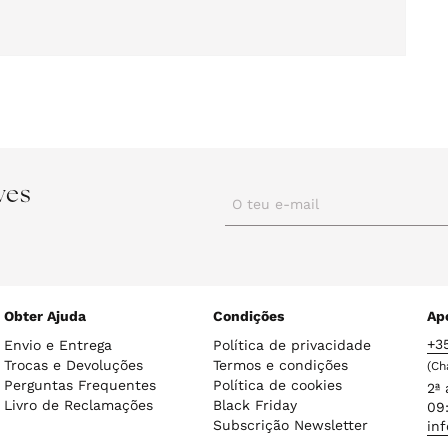
brir
onteúdo
ultimédia
em
odal
ves
O teu e-mail
Obter Ajuda
Condições
Apo
+3
Envio e Entrega
Política de privacidade
Trocas e Devoluções
Termos e condições
(Ch
Perguntas Frequentes
Política de cookies
2ª 
Livro de Reclamações
Black Friday
09:
Subscrição Newsletter
in