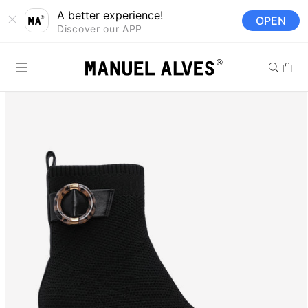
Saltar para o
A better experience!
OPEN
conteúdo
Discover our APP
Carrinh
Saltar para a
informação
do produto