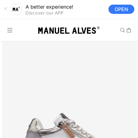
Saltar para o
A better experience!
OPEN
conteúdo
Discover our APP
Carrinh
Saltar para a
informação
do produto