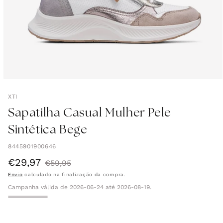
XTI
Sapatilha Casual Mulher Pele
Sintética Bege
8445901900646
€29,97
Preço
Preço
€59,95
Envio
calculado na finalização da compra.
de
normal
Campanha válida de 2026-06-24 até 2026-08-19.
saldo