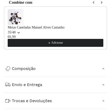
Combine com
Use the Previous and Next buttons to navigate through product recommendations, or scroll horizontally to
Meias Caneladas Manuel Alves Castanho
35/40
€6,99
Adicionar
Composição
Envio e Entrega
Trocas e Devoluções